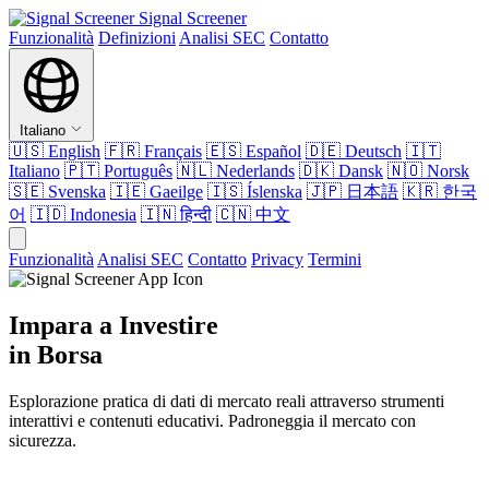
Signal Screener
Funzionalità
Definizioni
Analisi SEC
Contatto
Italiano
🇺🇸
English
🇫🇷
Français
🇪🇸
Español
🇩🇪
Deutsch
🇮🇹
Italiano
🇵🇹
Português
🇳🇱
Nederlands
🇩🇰
Dansk
🇳🇴
Norsk
🇸🇪
Svenska
🇮🇪
Gaeilge
🇮🇸
Íslenska
🇯🇵
日本語
🇰🇷
한국
어
🇮🇩
Indonesia
🇮🇳
हिन्दी
🇨🇳
中文
Funzionalità
Analisi SEC
Contatto
Privacy
Termini
Impara a Investire
in Borsa
Esplorazione pratica di dati di mercato reali attraverso strumenti
interattivi e contenuti educativi. Padroneggia il mercato con
sicurezza.