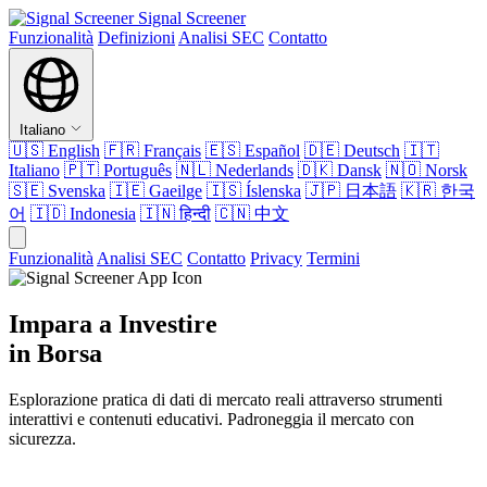
Signal Screener
Funzionalità
Definizioni
Analisi SEC
Contatto
Italiano
🇺🇸
English
🇫🇷
Français
🇪🇸
Español
🇩🇪
Deutsch
🇮🇹
Italiano
🇵🇹
Português
🇳🇱
Nederlands
🇩🇰
Dansk
🇳🇴
Norsk
🇸🇪
Svenska
🇮🇪
Gaeilge
🇮🇸
Íslenska
🇯🇵
日本語
🇰🇷
한국
어
🇮🇩
Indonesia
🇮🇳
हिन्दी
🇨🇳
中文
Funzionalità
Analisi SEC
Contatto
Privacy
Termini
Impara a Investire
in Borsa
Esplorazione pratica di dati di mercato reali attraverso strumenti
interattivi e contenuti educativi. Padroneggia il mercato con
sicurezza.