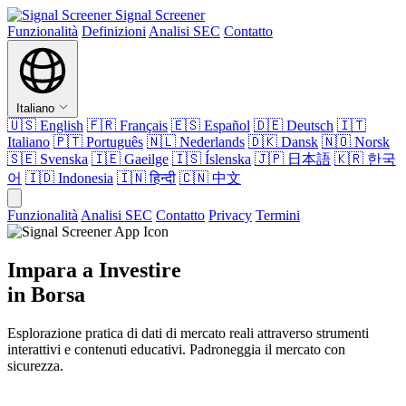
Signal Screener
Funzionalità
Definizioni
Analisi SEC
Contatto
Italiano
🇺🇸
English
🇫🇷
Français
🇪🇸
Español
🇩🇪
Deutsch
🇮🇹
Italiano
🇵🇹
Português
🇳🇱
Nederlands
🇩🇰
Dansk
🇳🇴
Norsk
🇸🇪
Svenska
🇮🇪
Gaeilge
🇮🇸
Íslenska
🇯🇵
日本語
🇰🇷
한국
어
🇮🇩
Indonesia
🇮🇳
हिन्दी
🇨🇳
中文
Funzionalità
Analisi SEC
Contatto
Privacy
Termini
Impara a Investire
in Borsa
Esplorazione pratica di dati di mercato reali attraverso strumenti
interattivi e contenuti educativi. Padroneggia il mercato con
sicurezza.