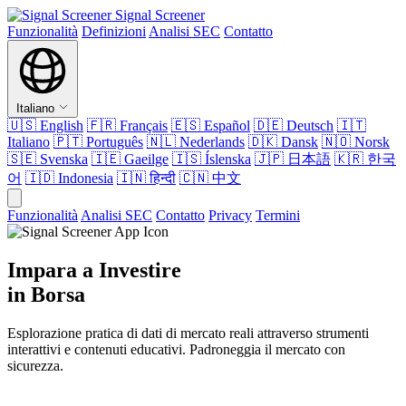
Signal Screener
Funzionalità
Definizioni
Analisi SEC
Contatto
Italiano
🇺🇸
English
🇫🇷
Français
🇪🇸
Español
🇩🇪
Deutsch
🇮🇹
Italiano
🇵🇹
Português
🇳🇱
Nederlands
🇩🇰
Dansk
🇳🇴
Norsk
🇸🇪
Svenska
🇮🇪
Gaeilge
🇮🇸
Íslenska
🇯🇵
日本語
🇰🇷
한국
어
🇮🇩
Indonesia
🇮🇳
हिन्दी
🇨🇳
中文
Funzionalità
Analisi SEC
Contatto
Privacy
Termini
Impara a Investire
in Borsa
Esplorazione pratica di dati di mercato reali attraverso strumenti
interattivi e contenuti educativi. Padroneggia il mercato con
sicurezza.