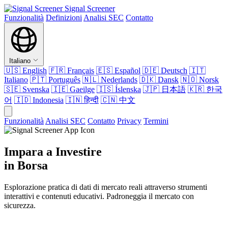
Signal Screener
Funzionalità
Definizioni
Analisi SEC
Contatto
Italiano
🇺🇸
English
🇫🇷
Français
🇪🇸
Español
🇩🇪
Deutsch
🇮🇹
Italiano
🇵🇹
Português
🇳🇱
Nederlands
🇩🇰
Dansk
🇳🇴
Norsk
🇸🇪
Svenska
🇮🇪
Gaeilge
🇮🇸
Íslenska
🇯🇵
日本語
🇰🇷
한국
어
🇮🇩
Indonesia
🇮🇳
हिन्दी
🇨🇳
中文
Funzionalità
Analisi SEC
Contatto
Privacy
Termini
Impara a Investire
in Borsa
Esplorazione pratica di dati di mercato reali attraverso strumenti
interattivi e contenuti educativi. Padroneggia il mercato con
sicurezza.