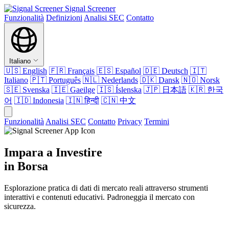
Signal Screener
Funzionalità
Definizioni
Analisi SEC
Contatto
Italiano
🇺🇸
English
🇫🇷
Français
🇪🇸
Español
🇩🇪
Deutsch
🇮🇹
Italiano
🇵🇹
Português
🇳🇱
Nederlands
🇩🇰
Dansk
🇳🇴
Norsk
🇸🇪
Svenska
🇮🇪
Gaeilge
🇮🇸
Íslenska
🇯🇵
日本語
🇰🇷
한국
어
🇮🇩
Indonesia
🇮🇳
हिन्दी
🇨🇳
中文
Funzionalità
Analisi SEC
Contatto
Privacy
Termini
Impara a Investire
in Borsa
Esplorazione pratica di dati di mercato reali attraverso strumenti
interattivi e contenuti educativi. Padroneggia il mercato con
sicurezza.