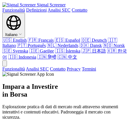
Signal Screener
Funzionalità
Definizioni
Analisi SEC
Contatto
Italiano
🇺🇸
English
🇫🇷
Français
🇪🇸
Español
🇩🇪
Deutsch
🇮🇹
Italiano
🇵🇹
Português
🇳🇱
Nederlands
🇩🇰
Dansk
🇳🇴
Norsk
🇸🇪
Svenska
🇮🇪
Gaeilge
🇮🇸
Íslenska
🇯🇵
日本語
🇰🇷
한국
어
🇮🇩
Indonesia
🇮🇳
हिन्दी
🇨🇳
中文
Funzionalità
Analisi SEC
Contatto
Privacy
Termini
Impara a Investire
in Borsa
Esplorazione pratica di dati di mercato reali attraverso strumenti
interattivi e contenuti educativi. Padroneggia il mercato con
sicurezza.