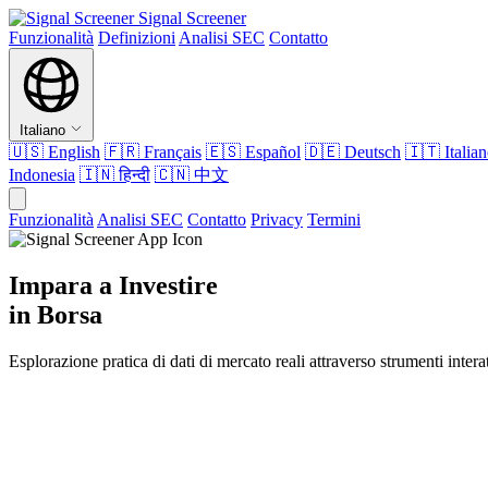
Signal Screener
Funzionalità
Definizioni
Analisi SEC
Contatto
Italiano
🇺🇸
English
🇫🇷
Français
🇪🇸
Español
🇩🇪
Deutsch
🇮🇹
Italia
Indonesia
🇮🇳
हिन्दी
🇨🇳
中文
Funzionalità
Analisi SEC
Contatto
Privacy
Termini
Impara a Investire
in Borsa
Esplorazione pratica di dati di mercato reali attraverso strumenti inter