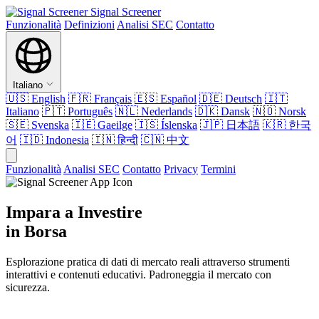
Signal Screener
Funzionalità
Definizioni
Analisi SEC
Contatto
Italiano
🇺🇸
English
🇫🇷
Français
🇪🇸
Español
🇩🇪
Deutsch
🇮🇹
Italiano
🇵🇹
Português
🇳🇱
Nederlands
🇩🇰
Dansk
🇳🇴
Norsk
🇸🇪
Svenska
🇮🇪
Gaeilge
🇮🇸
Íslenska
🇯🇵
日本語
🇰🇷
한국
어
🇮🇩
Indonesia
🇮🇳
हिन्दी
🇨🇳
中文
Funzionalità
Analisi SEC
Contatto
Privacy
Termini
Impara a Investire
in Borsa
Esplorazione pratica di dati di mercato reali attraverso strumenti
interattivi e contenuti educativi. Padroneggia il mercato con
sicurezza.