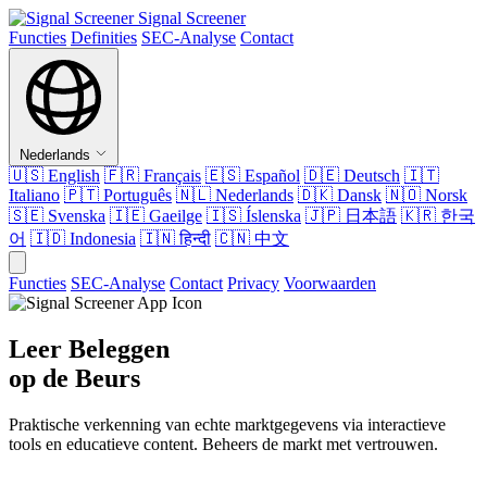
Signal Screener
Functies
Definities
SEC-Analyse
Contact
Nederlands
🇺🇸
English
🇫🇷
Français
🇪🇸
Español
🇩🇪
Deutsch
🇮🇹
Italiano
🇵🇹
Português
🇳🇱
Nederlands
🇩🇰
Dansk
🇳🇴
Norsk
🇸🇪
Svenska
🇮🇪
Gaeilge
🇮🇸
Íslenska
🇯🇵
日本語
🇰🇷
한국
어
🇮🇩
Indonesia
🇮🇳
हिन्दी
🇨🇳
中文
Functies
SEC-Analyse
Contact
Privacy
Voorwaarden
Leer Beleggen
op de Beurs
Praktische verkenning van echte marktgegevens via interactieve
tools en educatieve content. Beheers de markt met vertrouwen.