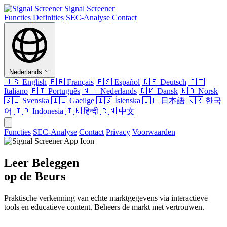
Signal Screener
Functies
Definities
SEC-Analyse
Contact
Nederlands
🇺🇸
English
🇫🇷
Français
🇪🇸
Español
🇩🇪
Deutsch
🇮🇹
Italiano
🇵🇹
Português
🇳🇱
Nederlands
🇩🇰
Dansk
🇳🇴
Norsk
🇸🇪
Svenska
🇮🇪
Gaeilge
🇮🇸
Íslenska
🇯🇵
日本語
🇰🇷
한국
어
🇮🇩
Indonesia
🇮🇳
हिन्दी
🇨🇳
中文
Functies
SEC-Analyse
Contact
Privacy
Voorwaarden
Leer Beleggen
op de Beurs
Praktische verkenning van echte marktgegevens via interactieve
tools en educatieve content. Beheers de markt met vertrouwen.