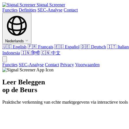
Signal Screener
Functies
Definities
SEC-Analyse
Contact
Nederlands
🇺🇸
English
🇫🇷
Français
🇪🇸
Español
🇩🇪
Deutsch
🇮🇹
Italia
Indonesia
🇮🇳
हिन्दी
🇨🇳
中文
Functies
SEC-Analyse
Contact
Privacy
Voorwaarden
Leer Beleggen
op de Beurs
Praktische verkenning van echte marktgegevens via interactieve tools