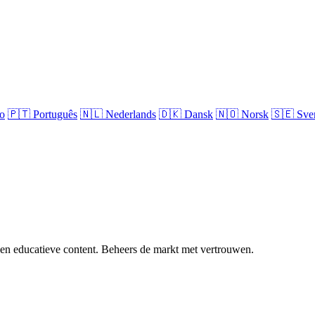
no
🇵🇹
Português
🇳🇱
Nederlands
🇩🇰
Dansk
🇳🇴
Norsk
🇸🇪
Sve
 en educatieve content. Beheers de markt met vertrouwen.