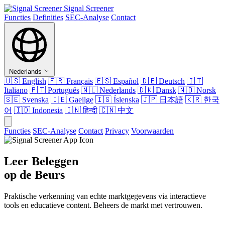
Signal Screener
Functies
Definities
SEC-Analyse
Contact
Nederlands
🇺🇸
English
🇫🇷
Français
🇪🇸
Español
🇩🇪
Deutsch
🇮🇹
Italiano
🇵🇹
Português
🇳🇱
Nederlands
🇩🇰
Dansk
🇳🇴
Norsk
🇸🇪
Svenska
🇮🇪
Gaeilge
🇮🇸
Íslenska
🇯🇵
日本語
🇰🇷
한국
어
🇮🇩
Indonesia
🇮🇳
हिन्दी
🇨🇳
中文
Functies
SEC-Analyse
Contact
Privacy
Voorwaarden
Leer Beleggen
op de Beurs
Praktische verkenning van echte marktgegevens via interactieve
tools en educatieve content. Beheers de markt met vertrouwen.