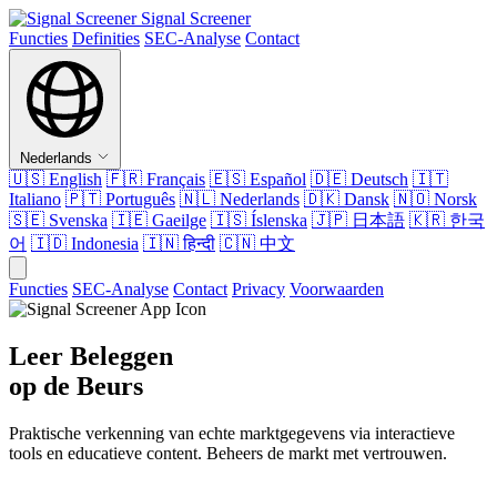
Signal Screener
Functies
Definities
SEC-Analyse
Contact
Nederlands
🇺🇸
English
🇫🇷
Français
🇪🇸
Español
🇩🇪
Deutsch
🇮🇹
Italiano
🇵🇹
Português
🇳🇱
Nederlands
🇩🇰
Dansk
🇳🇴
Norsk
🇸🇪
Svenska
🇮🇪
Gaeilge
🇮🇸
Íslenska
🇯🇵
日本語
🇰🇷
한국
어
🇮🇩
Indonesia
🇮🇳
हिन्दी
🇨🇳
中文
Functies
SEC-Analyse
Contact
Privacy
Voorwaarden
Leer Beleggen
op de Beurs
Praktische verkenning van echte marktgegevens via interactieve
tools en educatieve content. Beheers de markt met vertrouwen.