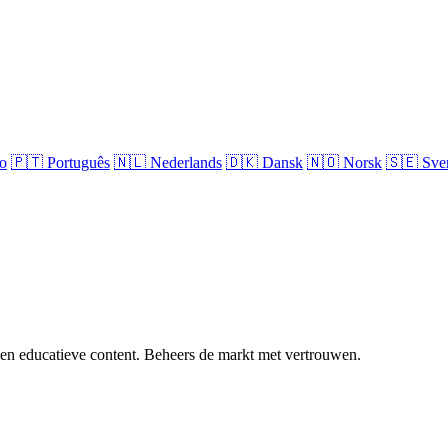
no
🇵🇹
Português
🇳🇱
Nederlands
🇩🇰
Dansk
🇳🇴
Norsk
🇸🇪
Sve
 en educatieve content. Beheers de markt met vertrouwen.