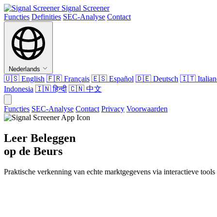
Signal Screener
Functies
Definities
SEC-Analyse
Contact
Nederlands
🇺🇸
English
🇫🇷
Français
🇪🇸
Español
🇩🇪
Deutsch
🇮🇹
Italia
Indonesia
🇮🇳
हिन्दी
🇨🇳
中文
Functies
SEC-Analyse
Contact
Privacy
Voorwaarden
Leer Beleggen
op de Beurs
Praktische verkenning van echte marktgegevens via interactieve tools