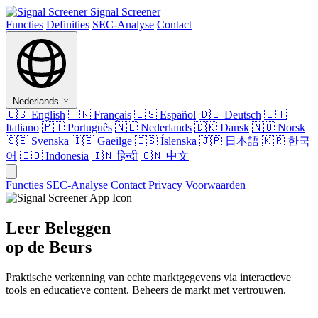
Signal Screener
Functies
Definities
SEC-Analyse
Contact
Nederlands
🇺🇸
English
🇫🇷
Français
🇪🇸
Español
🇩🇪
Deutsch
🇮🇹
Italiano
🇵🇹
Português
🇳🇱
Nederlands
🇩🇰
Dansk
🇳🇴
Norsk
🇸🇪
Svenska
🇮🇪
Gaeilge
🇮🇸
Íslenska
🇯🇵
日本語
🇰🇷
한국
어
🇮🇩
Indonesia
🇮🇳
हिन्दी
🇨🇳
中文
Functies
SEC-Analyse
Contact
Privacy
Voorwaarden
Leer Beleggen
op de Beurs
Praktische verkenning van echte marktgegevens via interactieve
tools en educatieve content. Beheers de markt met vertrouwen.