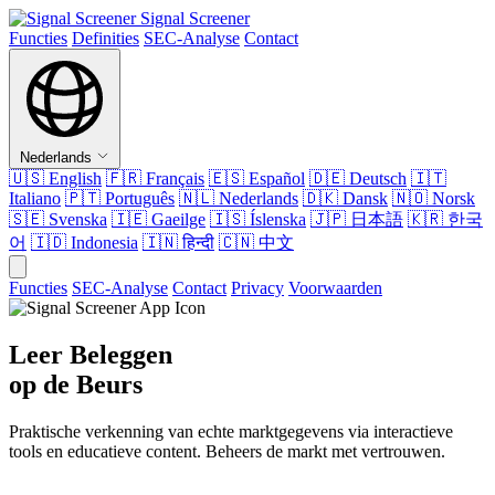
Signal Screener
Functies
Definities
SEC-Analyse
Contact
Nederlands
🇺🇸
English
🇫🇷
Français
🇪🇸
Español
🇩🇪
Deutsch
🇮🇹
Italiano
🇵🇹
Português
🇳🇱
Nederlands
🇩🇰
Dansk
🇳🇴
Norsk
🇸🇪
Svenska
🇮🇪
Gaeilge
🇮🇸
Íslenska
🇯🇵
日本語
🇰🇷
한국
어
🇮🇩
Indonesia
🇮🇳
हिन्दी
🇨🇳
中文
Functies
SEC-Analyse
Contact
Privacy
Voorwaarden
Leer Beleggen
op de Beurs
Praktische verkenning van echte marktgegevens via interactieve
tools en educatieve content. Beheers de markt met vertrouwen.