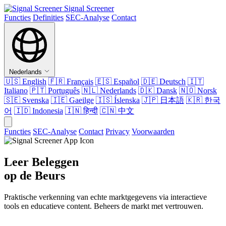
Signal Screener
Functies
Definities
SEC-Analyse
Contact
Nederlands
🇺🇸
English
🇫🇷
Français
🇪🇸
Español
🇩🇪
Deutsch
🇮🇹
Italiano
🇵🇹
Português
🇳🇱
Nederlands
🇩🇰
Dansk
🇳🇴
Norsk
🇸🇪
Svenska
🇮🇪
Gaeilge
🇮🇸
Íslenska
🇯🇵
日本語
🇰🇷
한국
어
🇮🇩
Indonesia
🇮🇳
हिन्दी
🇨🇳
中文
Functies
SEC-Analyse
Contact
Privacy
Voorwaarden
Leer Beleggen
op de Beurs
Praktische verkenning van echte marktgegevens via interactieve
tools en educatieve content. Beheers de markt met vertrouwen.